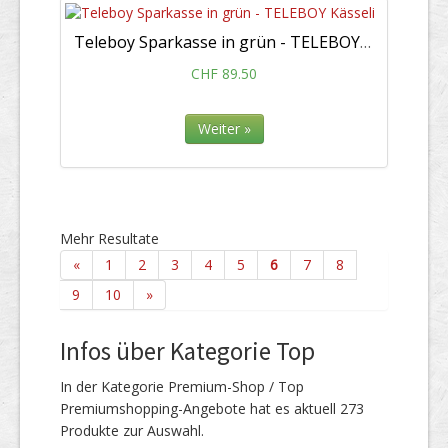
Teleboy Sparkasse in grün - TELEBOY Kässeli
CHF 89.50
Weiter »
Mehr Resultate
«
1
2
3
4
5
6
7
8
9
10
»
Infos über Kategorie Top
In der Kategorie Premium-Shop / Top
Premiumshopping-Angebote hat es aktuell 273
Produkte zur Auswahl.