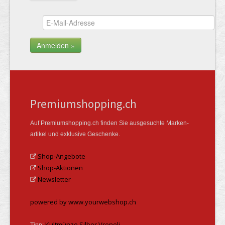
Premiumshopping.ch
Auf Premiumshopping.ch finden Sie ausgesuchte Marken­
artikel und exklusive Geschenke.
Shop-Angebote
Shop-Aktionen
Newsletter
powered by www.yourwebshop.ch
Kultmünze Silber Vreneli