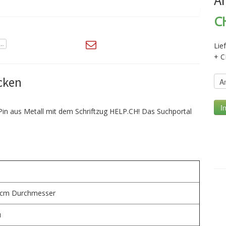
A
C
Lie
+ C
ecken
Pin aus Metall mit dem Schriftzug HELP.CH! Das Suchportal
 cm Durchmesser
u