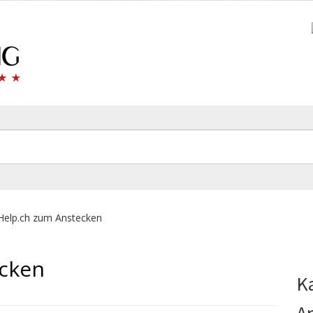
Help.ch zum Anstecken
ecken
K