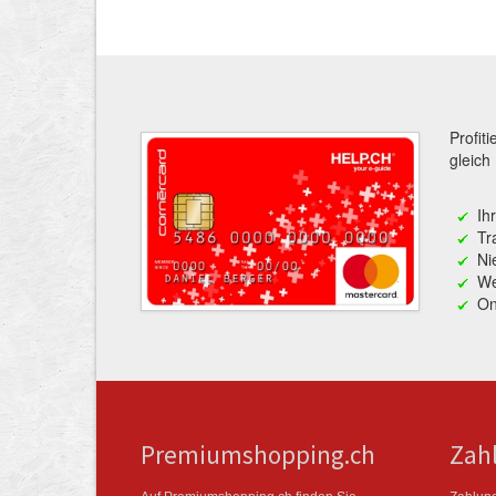
Profit
gleich
Ih
Tr
Ni
We
On
Premiumshopping.ch
Zah