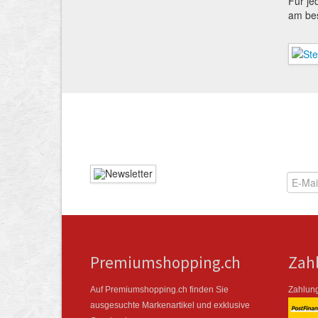
Für je
am be
Premiumshopping.ch
Zah
Auf Premiumshopping.ch finden Sie
Zahlung
ausgesuchte Marken­artikel und exklusive