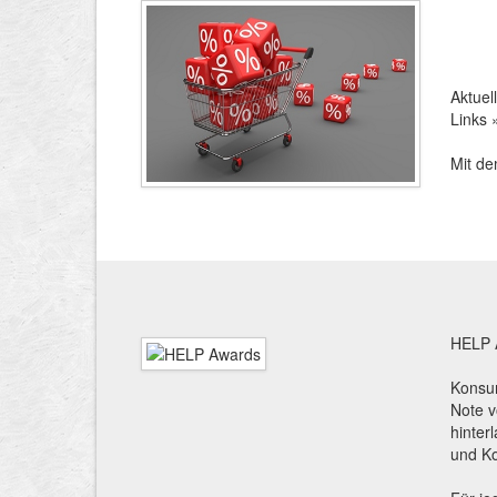
Aktuel
Links
Mit d
HELP 
Konsu
Note v
hinter
und Ko