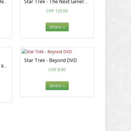
Star Trek: Discovery - Staffel 01 DVD
Star Trek - The Next Generation DVD
CHF 125.00
Weiter »
Star Trek - Beyond DVD
Star Trek: Enterprise - Die komplette Serie DVD
CHF 8.90
Weiter »