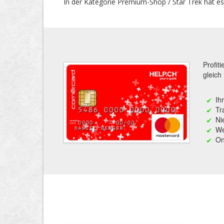
In der Kategorie Premium-Shop / Star Trek hat es
Profit
gleich
Ih
Tr
Ni
We
On