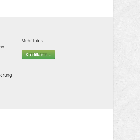
t
Mehr Infos
en!
Kreditkarte »
herung