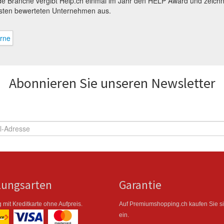
de Branche vergibt Help.ch einmal im Jahr den HELP Award und zeichn
sten bewerteten Unternehmen aus.
Abonnieren Sie unseren News­letter
lungsarten
Garantie
 mit Kreditkarte ohne Aufpreis.
Auf Premiumshopping.ch kaufen Sie s
ein.