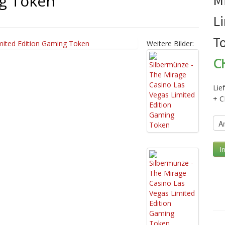
ng Token
M
L
T
Weitere Bilder:
C
Lie
+ C