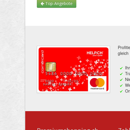
Top-Angebote
Profit
gleich
Ih
Tr
Ni
We
On