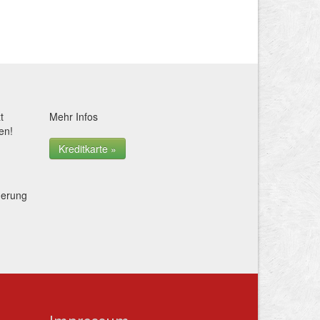
t
Mehr Infos
en!
Kreditkarte »
herung