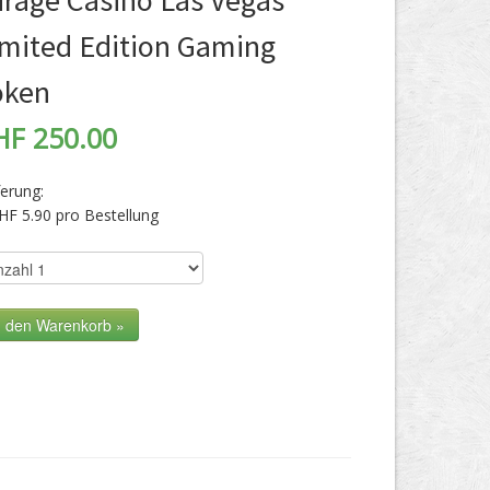
irage Casino Las Vegas
imited Edition Gaming
oken
HF 250.00
ferung:
HF 5.90 pro Bestellung