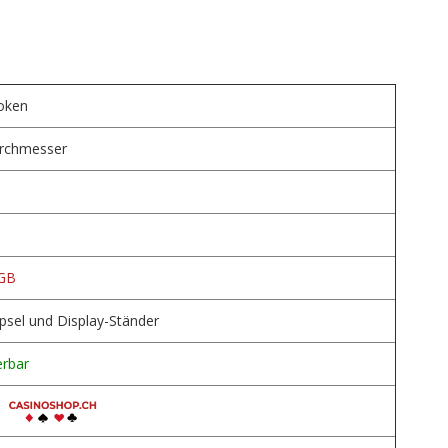
oken
rchmesser
m
GB
sel und Display-Ständer
erbar
,